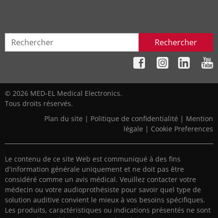
Rechercher
© 2026 MED-EL Medical Electronics.
Tous droits réservés.
Plan du site
|
Politique de confidentialité
|
Mention
légale
|
Cookie Preferences
Le contenu de ce site Web est communiqué à des fins
d'information générale uniquement et ne doit pas être
considéré comme un avis médical. Veuillez contacter votre
médecin ou votre audioprothésiste pour savoir quel type de
solution auditive convient le mieux à vos besoins spécifiques.
Les produits, caractéristiques ou indications présentés ne sont