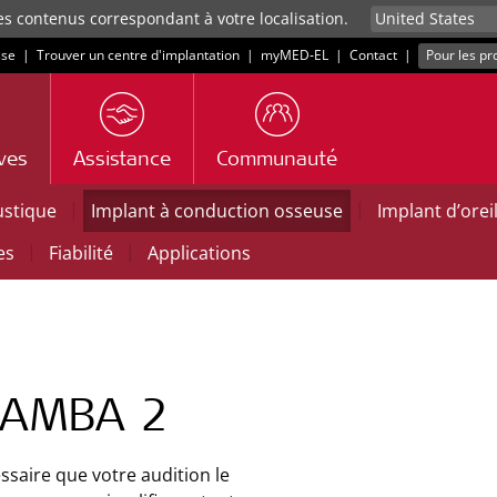
es contenus correspondant à votre localisation.
sse
|
Trouver un centre d'implantation
|
myMED‑EL
|
Contact
|
Pour les pr
ives
Assistance
Communauté
|
|
ustique
Implant à conduction osseuse
Implant d’ore
|
|
es
Fiabilité
Applications
SAMBA 2
essaire que votre audition le