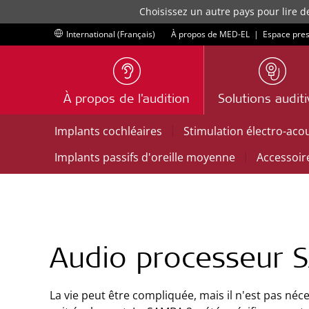
Choisissez un autre pays pour lire d
International (Français)
À propos de MED-EL
|
Espace pre
À propos de l'audition
Solutions audit
|
Implants cochléaires
Stimulation électro-aco
|
Implants passifs d'oreille moyenne
Accessoir
Audio processeur 
La vie peut être compliquée, mais il n'est pas néc