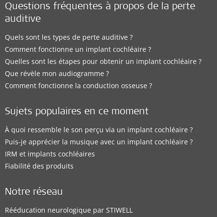
Questions fréquentes à propos de la perte
auditive
Distributor
Quels sont les types de perte auditive ?
Comment fonctionne un implant cochléaire ?
Nigerbell Speech and Hearing Centres Ltd.
Quelles sont les étapes pour obtenir un implant cochléaire ?
03, Bayo Ajayi Street, Agidingbi, Ikeja
,
Lagos
Que révèle mon audiogramme ?
Solutions auditives prises en charge:
Comment fonctionne la conduction osseuse ?
BONEBRIDGE
,
VIBRANT SOUNDBRIDGE
,
EAS System
,
CI System
,
ADHEAR
Sujets populaires en ce moment
À quoi ressemble le son perçu via un implant cochléaire ?
Détails du contact
Puis-je apprécier la musique avec un implant cochléaire ?
IRM et implants cochléaires
Fiabilité des produits
Distributor
Notre réseau
Nigerbell Speech and Hearing Centres Ltd.
Rééducation neurologique par STIWELL