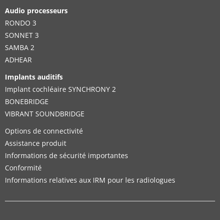
Solutions auditives prises en charge:
Audio processeurs
CI System
RONDO 3
SONNET 3
Détails du contact
SAMBA 2
ADHEAR
Implants auditifs
Implant cochléaire SYNCHRONY 2
Distributor
BONEBRIDGE
VIBRANT SOUNDBRIDGE
Nigerbell Speech and Hearing Centres Ltd.
Options de connectivité
Suite 004, Ground Floor, NIPOST building, 10 Station
Assistance produit
Road, Near High Court Old GRA
,
Port Harcourt
Informations de sécurité importantes
Solutions auditives prises en charge:
Conformité
CI System
Informations relatives aux IRM pour les radiologues
Détails du contact