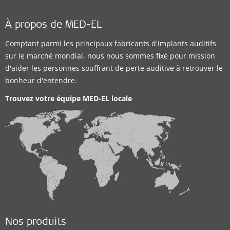
Distributor
À propos de MED-EL
Nigerbell Speech and Hearing Centres Ltd.
Comptant parmi les principaux fabricants d'implants auditifs
sur le marché mondial, nous nous sommes fixé pour mission
Shop B6 Apo Sunrise Plaza. Apo Resettlement
,
Abuja
d'aider les personnes souffrant de perte auditive à retrouver le
Solutions auditives prises en charge:
bonheur d'entendre.
CI System
Trouvez votre équipe MED-EL locale
Détails du contact
Distributor
Nigerbell Speech and Hearing Centres Ltd.
No. 38 IBB Way Suite B Royal Plaza, Near Presbyterian
Church
,
Calabar
Nos produits