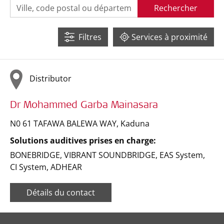
Rechercher
7
3689
Filtres
Services à proximité
Distributor
Dr Mohammed Garba Mainasara
N0 61 TAFAWA BALEWA WAY
,
Kaduna
Solutions auditives prises en charge:
BONEBRIDGE
,
VIBRANT SOUNDBRIDGE
,
EAS System
,
CI System
,
ADHEAR
Détails du contact
Leaflet
| ©
OpenStreetMap
contributors ©
CARTO