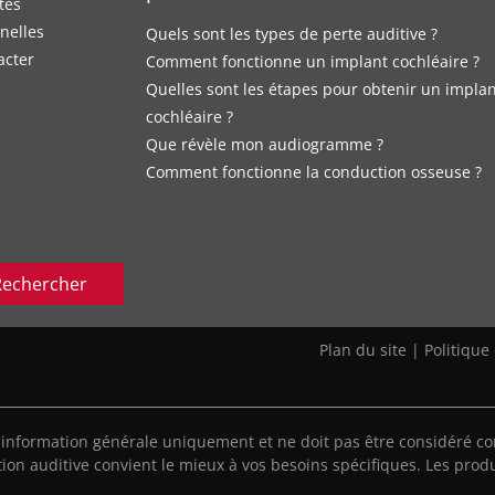
tés
nelles
Quels sont les types de perte auditive ?
acter
Comment fonctionne un implant cochléaire ?
Quelles sont les étapes pour obtenir un impla
cochléaire ?
Que révèle mon audiogramme ?
Comment fonctionne la conduction osseuse ?
Rechercher
Plan du site
|
Politique
'information générale uniquement et ne doit pas être considéré co
ion auditive convient le mieux à vos besoins spécifiques. Les produ