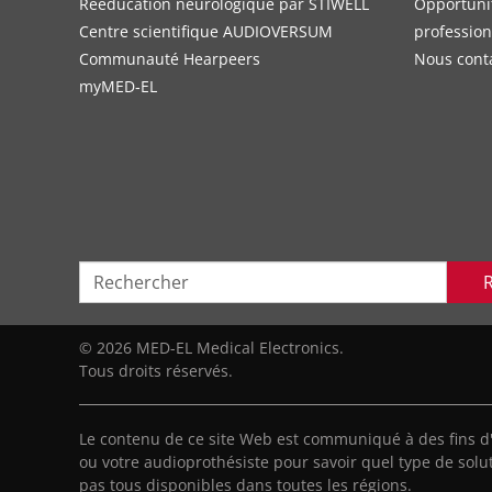
Rééducation neurologique par STIWELL
Opportuni
Centre scientifique AUDIOVERSUM
profession
Communauté Hearpeers
Nous cont
myMED‑EL
© 2026 MED-EL Medical Electronics.
Tous droits réservés.
Le contenu de ce site Web est communiqué à des fins d
ou votre audioprothésiste pour savoir quel type de solut
pas tous disponibles dans toutes les régions.