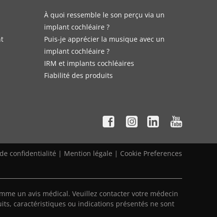
À quoi ressemble le son perçu via un
implant cochléaire ?
nt
Puis-je apprécier la musique avec un
implant cochléaire ?
IRM et implants cochléaires
Fiabilité des produits
 de confidentialité
|
Mention légale
|
Cookie Preferences
mme un avis médical. Veuillez contacter votre médecin
its, caractéristiques ou indications présentés ne sont