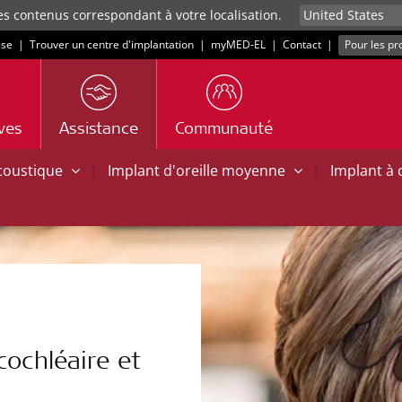
es contenus correspondant à votre localisation.
sse
|
Trouver un centre d'implantation
|
myMED‑EL
|
Contact
|
Pour les pr
ives
Assistance
Communauté
|
|
acoustique
Implant d'oreille moyenne
Implant à
cochléaire et