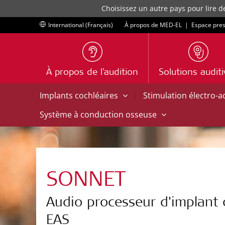
Choisissez un autre pays pour lire d
International (Français)
À propos de MED-EL
|
Espace pre
À propos de l'audition
Solutions audit
|
Implants cochléaires
Stimulation électro-
Système à conduction osseuse
SONNET
Audio processeur d'implant 
EAS