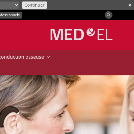
Continuer
✕
ofessionnels
|
 conduction osseuse