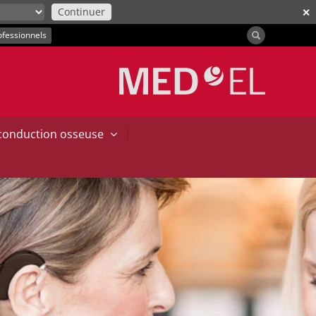
Continuer
✕
ofessionnels
|
 conduction osseuse