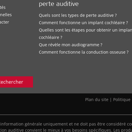
perte auditive
tés
nelles
Quels sont les types de perte auditive ?
acter
Comment fonctionne un implant cochléaire ?
Quelles sont les étapes pour obtenir un impla
cochléaire ?
Que révèle mon audiogramme ?
Comment fonctionne la conduction osseuse ?
Rechercher
Plan du site
|
Politique
'information générale uniquement et ne doit pas être considéré co
ion auditive convient le mieux à vos besoins spécifiques. Les produ