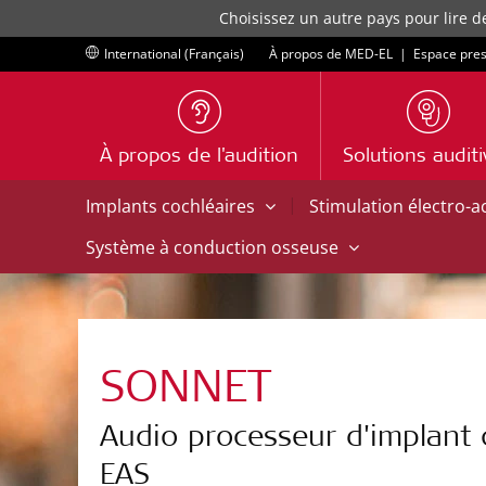
Choisissez un autre pays pour lire d
International (Français)
À propos de MED-EL
|
Espace pre
À propos de l'audition
Solutions audit
|
Implants cochléaires
Stimulation électro-
Système à conduction osseuse
SONNET
Audio processeur d'implant 
EAS