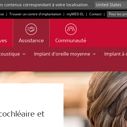
es contenus correspondant à votre localisation.
sse
|
Trouver un centre d'implantation
|
myMED‑EL
|
Contact
|
Pour les pr
ives
Assistance
Communauté
|
|
acoustique
Implant d'oreille moyenne
Implant à
cochléaire et