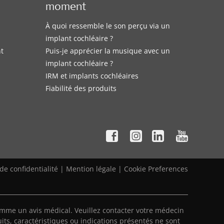
moment
À quoi ressemble le son perçu via un
implant cochléaire ?
nt
Puis-je apprécier la musique avec un
implant cochléaire ?
IRM et implants cochléaires
Fiabilité des produits
 de confidentialité
|
Mention légale
|
Cookie Preferences
mme un avis médical. Veuillez contacter votre médecin
its, caractéristiques ou indications présentés ne sont