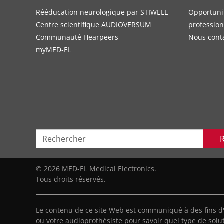
Rééducation neurologique par STIWELL
Opportuni
Centre scientifique AUDIOVERSUM
profession
Communauté Hearpeers
Nous cont
myMED‑EL
© 2026 MED-EL Medical Electronics.
Tous droits réservés.
Le contenu de ce site Web est communiqué à des fins d
ou votre audioprothésiste pour savoir quel type de solut