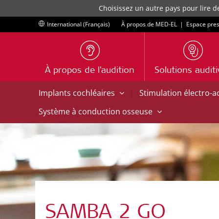
Choisissez un autre pays pour lire d
International (Français)
À propos de MED-EL
|
Espace pre
À propos de l'audition
Solutions audit
|
Implants cochléaires
Stimulation électro-
Système à conduction osseuse
SAMBA 2 GO