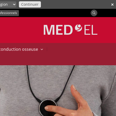
Continuer
✕
ofessionnels
|
 conduction osseuse