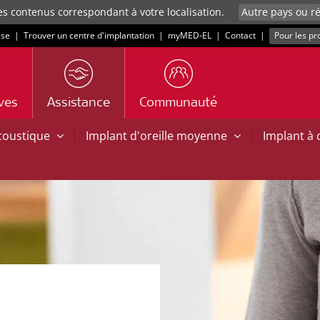
es contenus correspondant à votre localisation.
sse
|
Trouver un centre d'implantation
|
myMED‑EL
|
Contact
|
Pour les pr
ives
Assistance
Communauté
|
|
acoustique
Implant d'oreille moyenne
Implant à