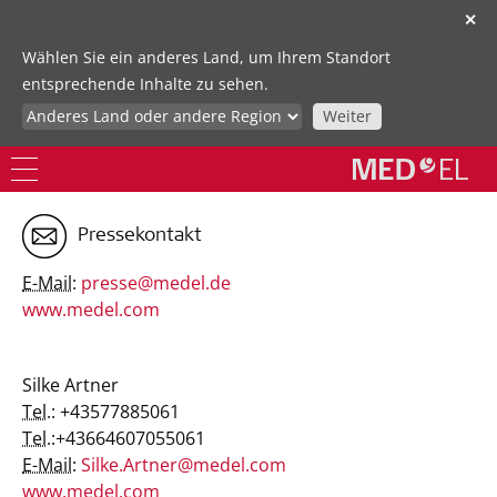
✕
Wählen Sie ein anderes Land, um Ihrem Standort
entsprechende Inhalte zu sehen.
Weiter
Pressekontakt
E-Mail:
presse@medel.de
www.medel.com
Silke Artner
Tel.:
+43577885061
Tel.:
+43664607055061
E-Mail:
Silke.Artner@medel.com
www.medel.com