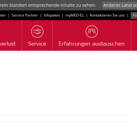
rem Standort entsprechende Inhalte zu sehen.
ter
|
Service Partner
|
Infopaket
|
myMED‑EL
|
Kontaktieren Sie uns
|
Fü
erlust
Service
Erfahrungen austauschen