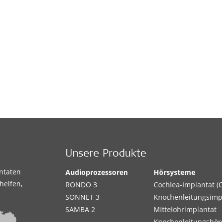
Unsere Produkte
antaten
Audioprozessoren
Hörsysteme
helfen,
RONDO 3
Cochlea-Implantat (C
SONNET 3
Knochenleitungsimp
SAMBA 2
Mittelohrimplantat
Knochenleitungshör