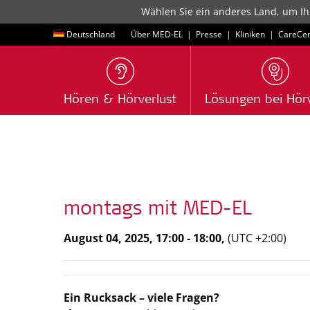
Wählen Sie ein anderes Land, um Ih
Deutschland
Über MED-EL
|
Presse
|
Kliniken
|
CareCen
Hören & Hörverlust
Lösungen bei Hörv
montags mit MED-EL
August 04, 2025, 17:00 - 18:00,
(UTC +2:00)
Ein Rucksack – viele Fragen?