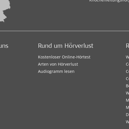
uns
Rund um Hörverlust
Kostenloser Online-Hörtest
W
Arten von Hörverlust
C
Audiogramm lesen
C
C
B
W
M
M
D
W