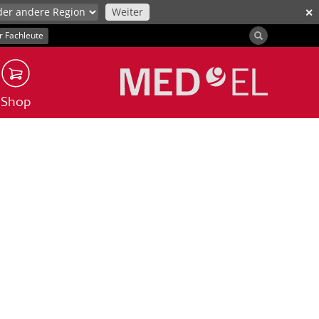
Weiter
✕
r Fachleute
Shop