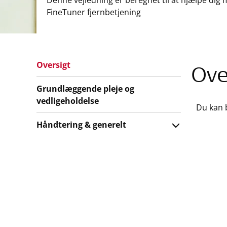
Denne vejledning er beregnet til at hjælpe dig 
FineTuner fjernbetjening
Oversigt
Ove
Grundlæggende pleje og
vedligeholdelse
Du kan 
Håndtering & generelt