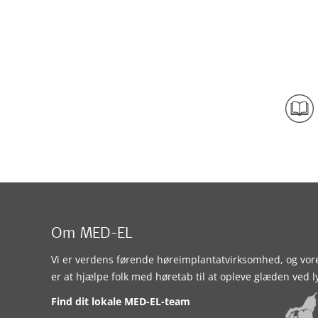
Om MED-EL
Vi er verdens førende høreimplantatvirksomhed, og vor
er at hjælpe folk med høretab til at opleve glæden ved l
Find dit lokale MED-EL-team