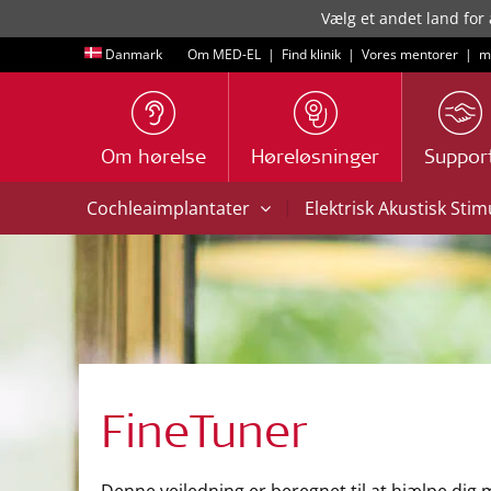
Vælg et andet land for 
Danmark
Om MED-EL
|
Find klinik
|
Vores mentorer
|
m
Om hørelse
Høreløsninger
Suppor
|
Cochleaimplantater
Elektrisk Akustisk Sti
FineTuner