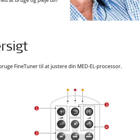
med at bruge og pleje din
rsigt
bruge FineTuner til at justere din MED-EL-processor.