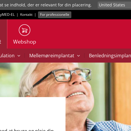
at se indhold, der er relevant for din placering.
yMED‑EL
|
Kontakt
|
For professionelle
t
Webshop
|
|
mulation
Mellemøreimplantat
Benledningsimpla