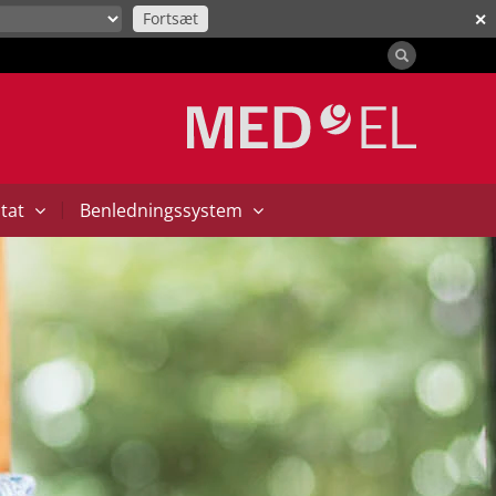
Fortsæt
✕
|
ntat
Benledningssystem