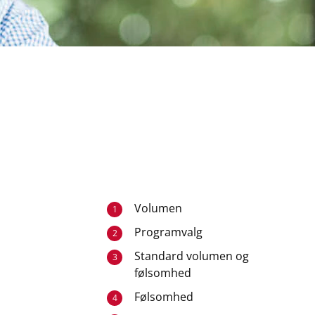
Volumen
1
Programvalg
2
Standard volumen og
3
følsomhed
Følsomhed
4