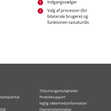
Indgangsvælger
5
Valg af processor (for
6
bilaterale brugere) og
funktionen tastaturlås
Tilslutningsmuligheder
eaimplantat
Produktsupport
Vigtig sikkerhedsinformation
DGE
Overensstemmelse