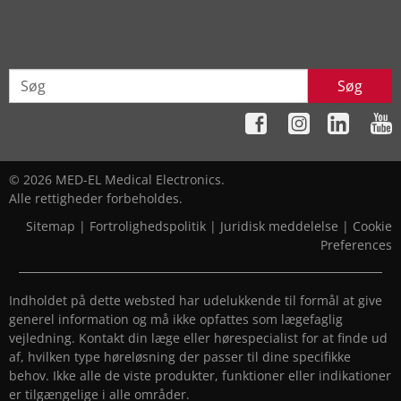
Søg
© 2026 MED-EL Medical Electronics.
Alle rettigheder forbeholdes.
Sitemap
|
Fortrolighedspolitik
|
Juridisk meddelelse
|
Cookie
Preferences
Indholdet på dette websted har udelukkende til formål at give
generel information og må ikke opfattes som lægefaglig
vejledning. Kontakt din læge eller hørespecialist for at finde ud
af, hvilken type høreløsning der passer til dine specifikke
behov. Ikke alle de viste produkter, funktioner eller indikationer
er tilgængelige i alle områder.