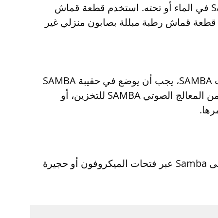
سوى الجزء الخارجي من الجهاز. لا تنظف المعالج الصوتي SAMBA في الماء أو تحته. استخدم قطعة قماش
قطعة قماش رطبة مبللة بصابون منزلي غير
في حالة عدم استخدام معالج الصوت SAMBA، يجب أن يوضع في حقيبة SAMBA
المقدمة معه. يمكنك إزالة البطارية من المعالج الصوتي SAMBA للتخزين، أو
رها.
احرص على منع المياه من الدخول إلى Samba عبر فتحات الميكروفون أو حجيرة