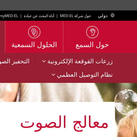
دولي
حول شركة MED-EL
|
أداة البحث عن عيادة
|
myMED‑EL
حول السمع
الحلول السمعية
|
زرعات القوقعة الإلكترونية
التحفيز الص
نظام التوصيل العظمي
معالج الصوت