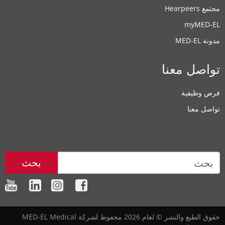
مجتمع Hearpeers
myMED‑EL
مدونة MED-EL
تواصل معنا
فرص وظيفية
تواصل معنا
بحث
حقوق الطبع والنشر © لعام 2026 محفوظ لشركة MED-EL Medical