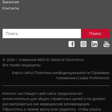
Вакансии
Контакты
Поиск
© 2026 г. Компания MED-EL Medical Electronics.
Все права защищены.
Карта сайта
|
Политика конфиденциальности
|
Правовые
положения
|
Cookie Preferences
Контент настоящего веб-сайта предназначен
исключительно для общих справочных целей и не должен
рассматриваться как медицинская рекомендация.
Обратитесь к своему врачу или сурдологу, чтобы узнать,