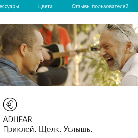
ессуары
Цвета
Отзывы пользователей
ADHEAR
Приклей. Щелк. Услышь.