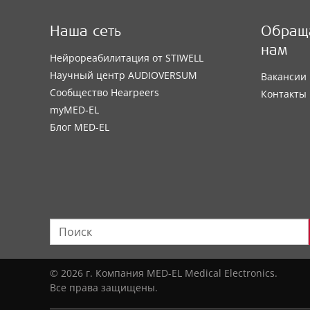
Наша сеть
Обраща
нам
Нейрореабилитация от STIWELL
Научный центр AUDIOVERSUM
Вакансии
Сообщество Hearpeers
Контакты
myMED‑EL
Блог MED-EL
© 2026 г. Компания MED-EL Medical Electronics.
Все права защищены.