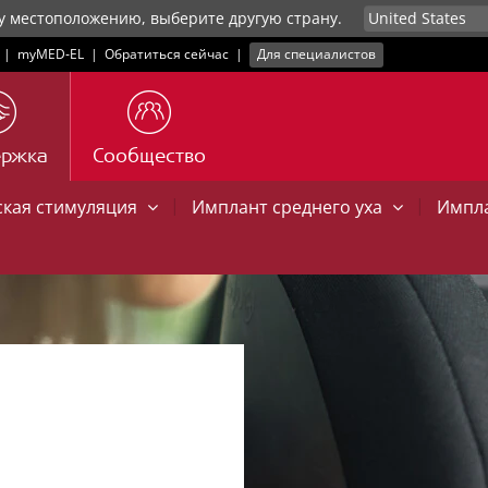
у местоположению, выберите другую страну.
|
myMED‑EL
|
Обратиться сейчас
|
Для специалистов
ержка
Сообщество
|
|
ская стимуляция
Имплант среднего уха
Импла