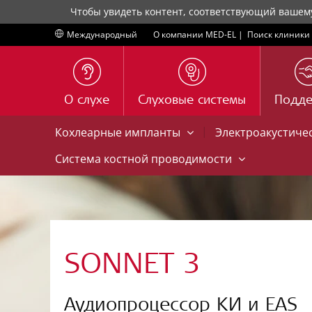
Чтобы увидеть контент, соответствующий вашем
Международный
О компании MED-EL
|
Поиск клиники
О слухе
Слуховые системы
Подд
|
Кохлеарные импланты
Электроакустиче
Система костной проводимости
SONNET 3
Аудиопроцессор КИ и EAS