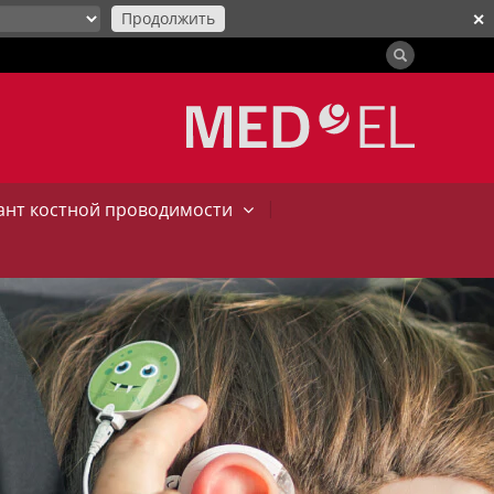
Продолжить
✕
|
нт костной проводимости