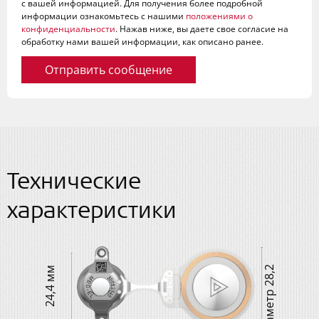
с вашей информацией. Для получения более подробной
информации ознакомьтесь с нашими
положениями о
конфиденциальности
. Нажав ниже, вы даете свое согласие на
обработку нами вашей информации, как описано ранее.
Отправить сообщение
Технические
характеристики
д
и
а
м
е
т
р
2
8
,
2
м
24,4 мм