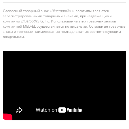
Словесный товарный знак «
Bluetooth
®» и логотипы являются
зарегистрированными товарными знаками, принадлежащими
компании
Bluetooth
SIG, Inc. Использование этих товарных знаков
компанией MED-EL осуществляется по лицензии. Остальные товарные
знаки и торговые наименования принадлежат их соответствующим
владельцам.