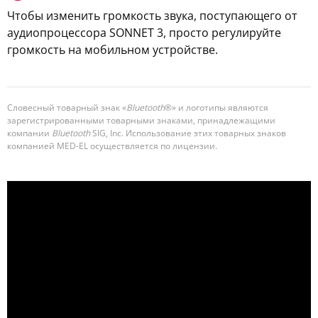
Чтобы изменить громкость звука, поступающего от
аудиопроцессора SONNET 3, просто регулируйте
громкость на мобильном устройстве.
Словесный товарный знак «
Bluetooth
®» и логотипы являются
зарегистрированными товарными знаками, принадлежащими
компании
Bluetooth
SIG, Inc. Использование этих товарных знаков
компанией MED-EL осуществляется по лицензии.