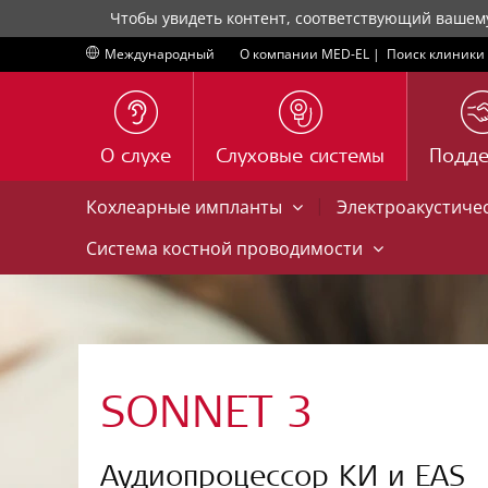
Чтобы увидеть контент, соответствующий вашем
Международный
О компании MED-EL
|
Поиск клиники
О слухе
Слуховые системы
Подд
|
Кохлеарные импланты
Электроакустиче
Система костной проводимости
SONNET 3
Аудиопроцессор КИ и EAS