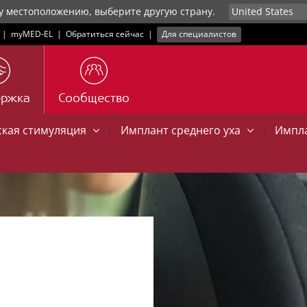
у местоположению, выберите другую страну.
|
myMED‑EL
|
Обратиться сейчас
|
Для специалистов
ержка
Сообщество
|
|
ская стимуляция
Имплант среднего уха
Импла