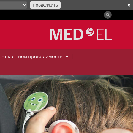
Продолжить
✕
|
нт костной проводимости