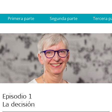
Primera parte
Segunda parte
Tercera p
Episodio 1
La decisión