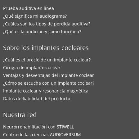
Prueba auditiva en línea
Hospital Papa Francisco
¿Qué significa mi audiograma?
Calle 120 SN
,
Salta
¿Cuáles son los tipos de pérdida auditiva?
¿Qué es la audición y cómo funciona?
Soluciones auditivas compatibles:
BONEBRIDGE
,
VIBRANT SOUNDBRIDGE
,
EAS System
,
Sobre los implantes cocleares
CI System
¿Cuál es el precio de un implante coclear?
Detalles de contacto
Cirugía de implante coclear
Ventajas y desventajas del implante coclear
¿Cómo se escucha con un implante coclear?
Implante coclear y resonancia magnética
Clinica
Datos de fiabilidad del producto
Consultorio fonoaudiológico Elvira Alvarado
Nuestra red
Belgrano 350 piso 3
,
San Salvador de Jujuy
Neurorrehabilitación con STIWELL
Soluciones auditivas compatibles:
Centro de las ciencias AUDIOVERSUM