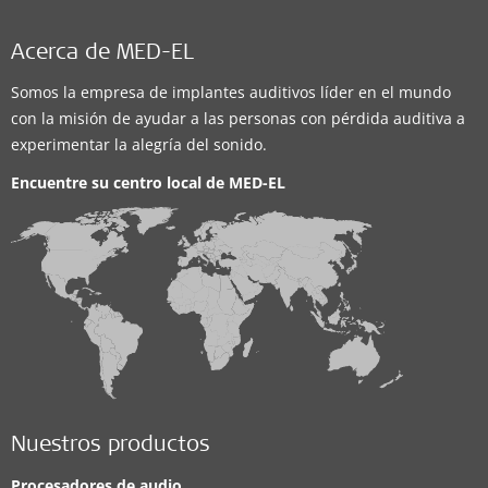
Centro de Especialidades Quirúrgicas
Acerca de MED-EL
Dean Funes 553
,
Salta
Somos la empresa de implantes auditivos líder en el mundo
Soluciones auditivas compatibles:
con la misión de ayudar a las personas con pérdida auditiva a
BONEBRIDGE
,
EAS System
,
CI System
,
ADHEAR
experimentar la alegría del sonido.
Encuentre su centro local de
MED-EL
Detalles de contacto
Clinica
Consultorio fonoaudiológico Juanita Ceretti
Pasaje Zorrilla 261
,
Salta
Soluciones auditivas compatibles:
Nuestros productos
BONEBRIDGE
,
EAS System
,
CI System
,
ADHEAR
Procesadores de audio