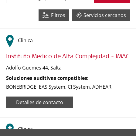
Filtros
Servicios cercanos
Clinica
121
Instituto Medico de Alta Complejidad - IMAC
Adolfo Guemes 44
,
Salta
Soluciones auditivas compatibles:
BONEBRIDGE
,
EAS System
,
CI System
,
ADHEAR
2
Detalles de contacto
Leaflet
| ©
OpenStreetMap
contributors ©
CARTO
Clinica