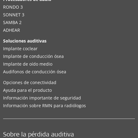
RONDO 3
Detalles de contacto
SONNET 3
SAMBA 2
ADHEAR
Clinica
Soluciones auditivas
Implante coclear
Consultorio Dr. Hernández Zanotti Rodrigo
Implante de conducción ósea
Vicente López 777
,
Salta
Implante de oído medio
Audifonos de conducción ósea
Soluciones auditivas compatibles:
BONEBRIDGE
,
VIBRANT SOUNDBRIDGE
,
EAS System
,
Opciones de conectividad
CI System
,
ADHEAR
Ayuda para el producto
Información importante de seguridad
Detalles de contacto
Información sobre RMN para radiólogos
Clinica
Sobre la pérdida auditiva