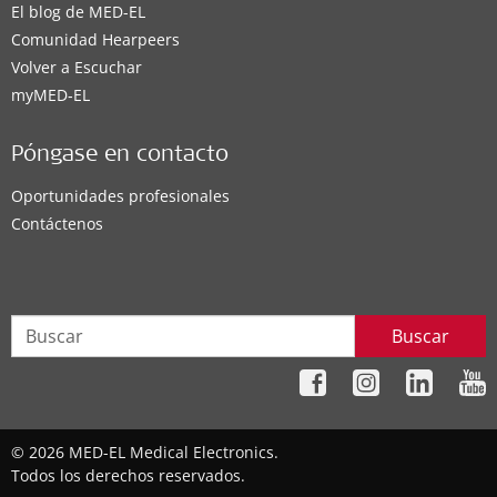
BONEBRIDGE
,
EAS System
,
CI System
,
ADHEAR
El blog de MED-EL
Comunidad Hearpeers
Detalles de contacto
Volver a Escuchar
myMED‑EL
Clinica
Póngase en contacto
Oportunidades profesionales
Consultorio Externo - Sanatorio nuestra
Contáctenos
señora del Rosario
Belgrano 350 piso 5
,
San Salvador de Jujuy
Soluciones auditivas compatibles:
Buscar
BONEBRIDGE
,
EAS System
,
CI System
,
ADHEAR
Detalles de contacto
© 2026 MED-EL Medical Electronics.
Todos los derechos reservados.