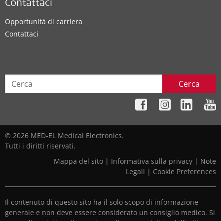
Contattaci
Opportunità di carriera
Contattaci
Cerca
© 2026 MED-EL Medical Electronics.
Tutti i diritti riservati.
Mappa del sito
|
Informativa sulla privacy
|
Note
Legali
|
Cookie Preferences
Il contenuto di questo sito ha il solo scopo di informazione
generale e non deve essere considerato un consiglio medico. Si