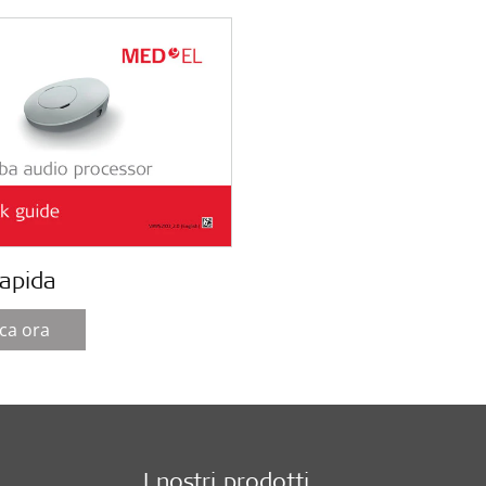
rapida
ica ora
I nostri prodotti