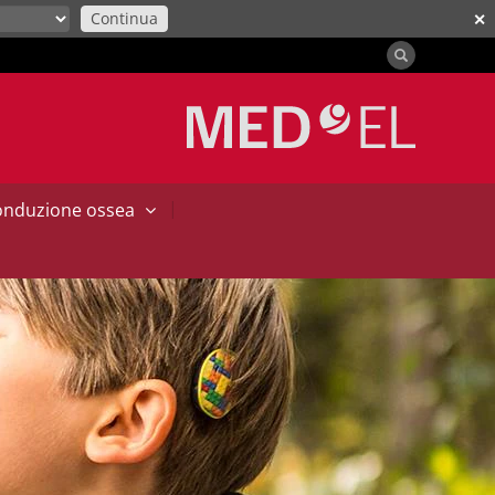
Continua
✕
|
conduzione ossea