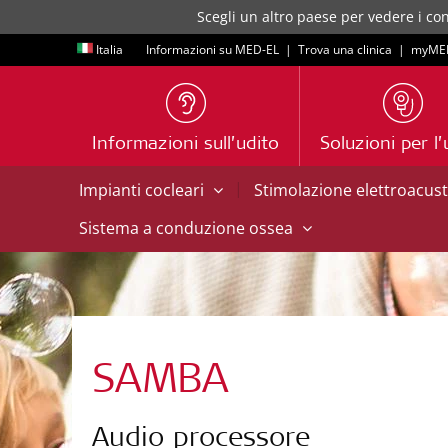
Scegli un altro paese per vedere i con
Italia
Informazioni su MED-EL
|
Trova una clinica
|
myME
Informazioni sull’udito
Soluzioni per l’
|
Impianti cocleari
Stimolazione elettroacus
Sistema a conduzione ossea
SAMBA
Audio processore