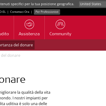
tenuti specifici per la tua posizione geografica.
D‑EL
|
Contattaci Ora
|
Per Professionisti
udito
Assistenza
Community
ortanza del donare
 del donare
donare
gliorare la qualità della vita
mondo. I nostri impianti per
ita uditiva è solo una delle