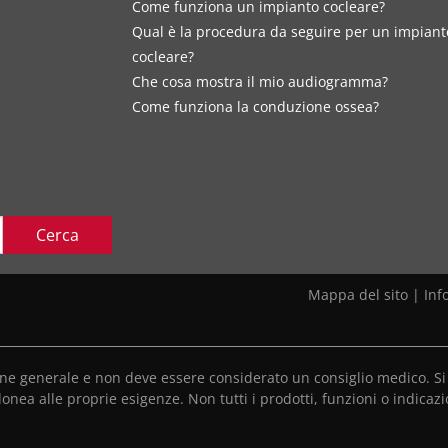
Come funziona un impianto cocleare?
Qual è la procedura da seguire per un impiant
cocleare?
Che cosa mostra il mio audiogramma?
Come funziona la conduzione ossea?
Cerca
Mappa del sito
|
Inf
ione generale e non deve essere considerato un consiglio medico. Si 
donea alle proprie esigenze. Non tutti i prodotti, funzioni o indicazi