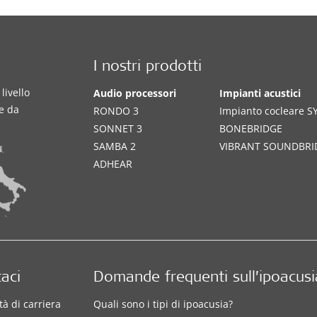
I nostri prodotti
livello
Audio processori
Impianti acustici
te da
RONDO 3
Impianto cocleare 
SONNET 3
BONEBRIDGE
SAMBA 2
VIBRANT SOUNDBRI
ADHEAR
aci
Domande frequenti sull’ipoacusi
à di carriera
Quali sono i tipi di ipoacusia?