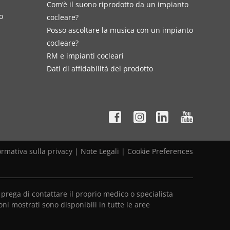
Com’è il suono riprodotto da un impianto
o
cocleare?
Posso ascoltare la musica con un impianto
cocleare?
RM e impianti cocleari
Dati di affidabilità del prodotto
ormativa sulla privacy
|
Note Legali
|
Cookie Preferences
prega di contattare il proprio medico o specialista
oni mostrati sono disponibili in tutte le aree