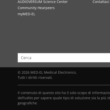
AUDIOVERSUM Science Center
Contattaci
Community Hearpeers
myMED‑EL
© 2026 MED-EL Medical Electronics.
Tutti i diritti riservati.
Il contenuto di questo sito ha il solo scopo di informaz
dell’udito per sapere quale tipo di soluzione sia la più i
geografiche.