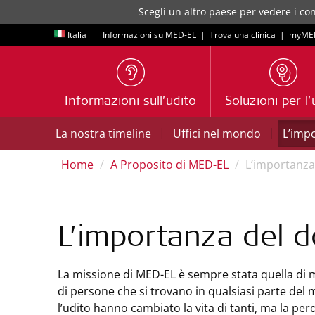
Scegli un altro paese per vedere i con
Italia
Informazioni su MED-EL
|
Trova una clinica
|
myME
Informazioni sull’udito
Soluzioni per l’
|
|
La nostra timeline
Uffici nel mondo
L’imp
Home
A Proposito di MED-EL
L’importanza
L’importanza del 
La missione di MED-EL è sempre stata quella di mi
di persone che si trovano in qualsiasi parte del 
l’udito hanno cambiato la vita di tanti, ma la perd