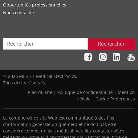
Opportunités professionnelles
Nous contacter
Rechercher
© 2026 MED-EL Medical Electronics.
Tous droits réservés.
Plan du site
|
Politique de confidentialité
|
Mention
légale
|
Cookie Preferences
Le contenu de ce site Web est communiqué à des fins
d'information générale uniquement et ne doit pas être
considéré comme un avis médical. Veuillez contacter votre
médecin ou votre audioprothésiste pour savoir quel type de