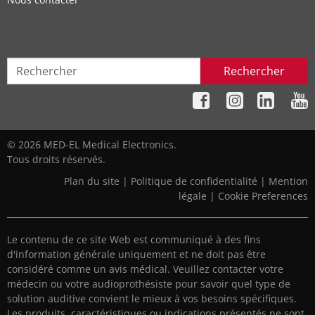
Rechercher
© 2026 MED-EL Medical Electronics.
Tous droits réservés.
Plan du site
|
Politique de confidentialité
|
Mention
légale
|
Cookie Preferences
Le contenu de ce site Web est communiqué à des fins
d'information générale uniquement et ne doit pas être
considéré comme un avis médical. Veuillez contacter votre
médecin ou votre audioprothésiste pour savoir quel type de
solution auditive convient le mieux à vos besoins spécifiques.
Les produits, caractéristiques ou indications présentés ne sont