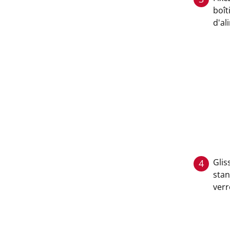
boît
d'al
Glis
4
stan
verr