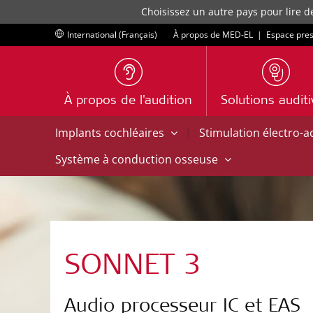
Choisissez un autre pays pour lire d
International (Français)
À propos de MED-EL
|
Espace pre
À propos de l'audition
Solutions audit
|
Implants cochléaires
Stimulation électro-
Système à conduction osseuse
SONNET 3
Audio processeur IC et EAS