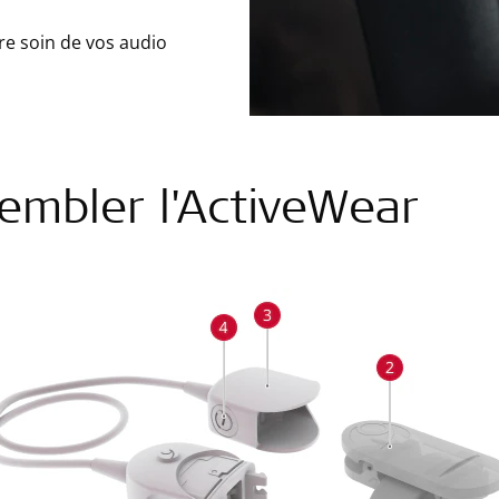
re soin de vos audio
embler l'ActiveWear