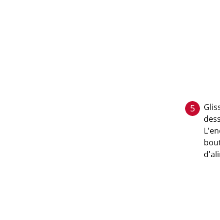
Glis
5
dess
L'en
bout
d'al