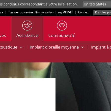
es contenus correspondant à votre localisation.
sse
|
Trouver un centre d'implantation
|
myMED‑EL
|
Contact
|
Pour les pr
ives
Assistance
Communauté
|
|
acoustique
Implant d'oreille moyenne
Implant à