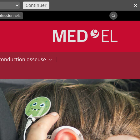
Continuer
✕
ofessionnels
|
 conduction osseuse