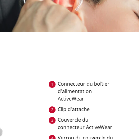
Connecteur du boîtier
1
d'alimentation
ActiveWear
Clip d'attache
2
Couvercle du
3
connecteur ActiveWear
Verrou du couvercle du
4