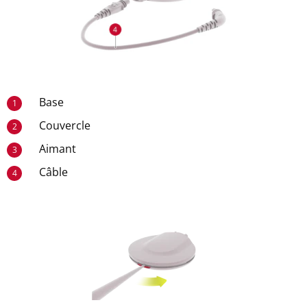
Base
1
Couvercle
2
Aimant
3
Câble
4