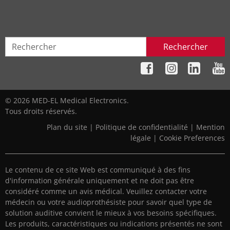
Rechercher
© 2026 MED-EL Medical Electronics.
Tous droits réservés.
Plan du site
|
Politique de confidentialité
|
Mention
légale
|
Cookie Preferences
Le contenu de ce site Web est communiqué à des fins
d'information générale uniquement et ne doit pas être
considéré comme un avis médical. Veuillez contacter votre
médecin ou votre audioprothésiste pour savoir quel type de
solution auditive convient le mieux à vos besoins spécifiques.
Les produits, caractéristiques ou indications présentés ne sont