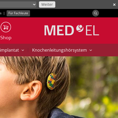
Weiter
✕
ns
|
Für Fachleute
Shop
|
implantat
Knochenleitungshörsystem