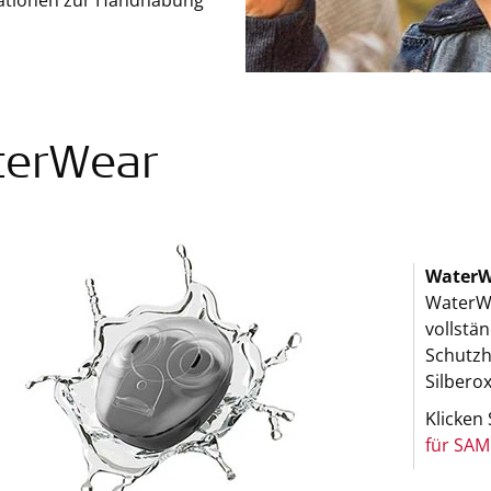
rmationen zur Handhabung
terWear
WaterW
WaterWe
vollstä
Schutzh
Silbero
Klicken
für SA