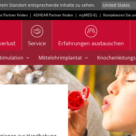
rem Standort entsprechende Inhalte zu sehen.
ce Partner finden
|
ADHEAR Partner finden
|
myMED‑EL
|
Kontaktieren Sie u
erlust
Service
Erfahrungen austauschen
|
|
Stimulation
Mittelohrimplantat
Knochenleitungs