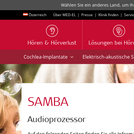
Wählen Sie ein anderes Land, um Ih
Österreich
Über MED-EL
|
Presse
|
Klinik finden
|
Servi
Hören & Hörverlust
Lösungen bei Hörv
|
Cochlea-Implantate
Elektrisch-akustische 
SAMBA
Audioprozessor