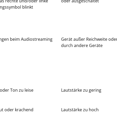
as rechte und/oder linke
oder ausgeschaltet
ngssymbol blinkt
ngen beim Audiostreaming
Gerät außer Reichweite ode
durch andere Geräte
oder Ton zu leise
Lautstärke zu gering
aut oder krachend
Lautstärke zu hoch