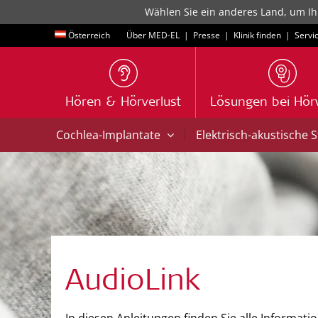
Wählen Sie ein anderes Land, um Ih
Österreich
Über MED-EL
|
Presse
|
Klinik finden
|
Servi
Hören & Hörverlust
Lösungen bei Hörv
|
Cochlea-Implantate
Elektrisch-akustische 
AudioLink