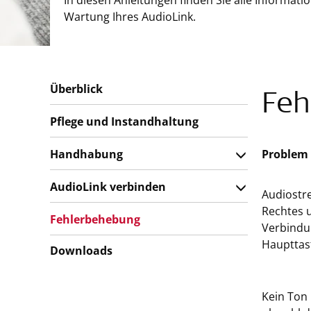
In diesen Anleitungen finden Sie alle Informa
Wartung Ihres AudioLink.
Überblick
Feh
Pflege und Instandhaltung
Handhabung
Problem
AudioLink verbinden
Audiostre
Rechtes 
Fehlerbehebung
Verbindu
Haupttast
Downloads
Kein Ton