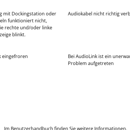
g mit Dockingstation oder
Audiokabel nicht richtig ve
ln funktioniert nicht,
e rechte und/oder linke
eige blinkt.
k eingefroren
Bei AudioLink ist ein unerwa
Problem aufgetreten
Im Benutzerhandbuch finden Sie weitere Informationen.