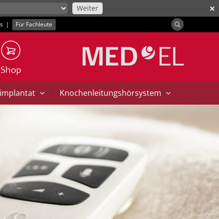
Weiter
✕
ns
|
Für Fachleute
Shop
|
implantat
Knochenleitungshörsystem