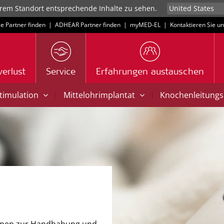
rem Standort entsprechende Inhalte zu sehen.
ce Partner finden
|
ADHEAR Partner finden
|
myMED‑EL
|
Kontaktieren Sie u
erlust
Service
Erfahrungen austauschen
|
|
Stimulation
Mittelohrimplantat
Knochenleitungs