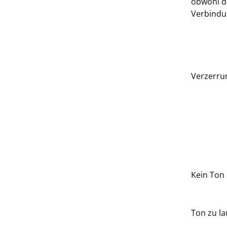
obwohl d
Verbindu
Verzerru
Kein Ton 
Ton zu l