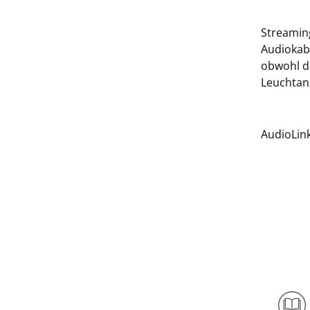
Streamin
Audiokabe
obwohl di
Leuchtanz
AudioLin