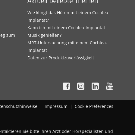
Aktuell beliebte Themen
Wie klingt das Hören mit einem Cochlea-
Implantat?
Kann ich mit einem Cochlea-Implantat
 Weg zum
Musik genießen?
MRT-Untersuchung mit einem Cochlea-
Implantat
Daten zur Produktzuverlässigkeit
tenschutzhinweise
|
Impressum
|
Cookie Preferences
taktieren Sie bitte Ihren Arzt oder Hörspezialisten und