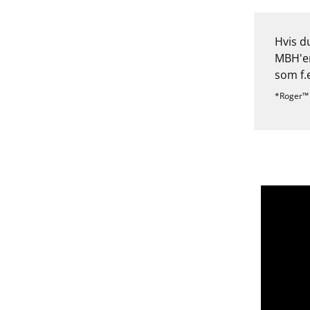
Hvis d
MBH'en
som f.
*Roger™ 