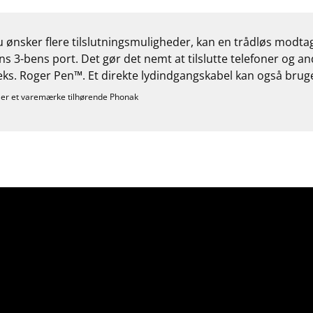
u ønsker flere tilslutningsmuligheder, kan en trådløs modtag
s 3-bens port. Det gør det nemt at tilslutte telefoner og a
eks. Roger Pen™. Et direkte lydindgangskabel kan også b
er et varemærke tilhørende Phonak