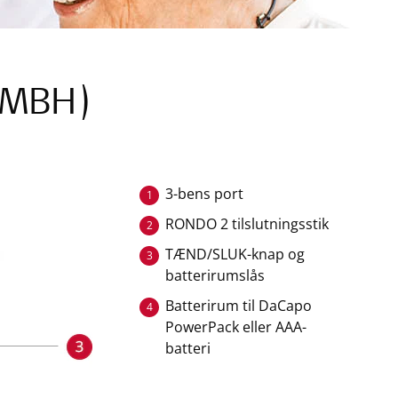
 (MBH)
3-bens port
1
RONDO 2 tilslutningsstik
2
TÆND/SLUK-knap og
3
batterirumslås
Batterirum til DaCapo
4
PowerPack eller AAA-
batteri