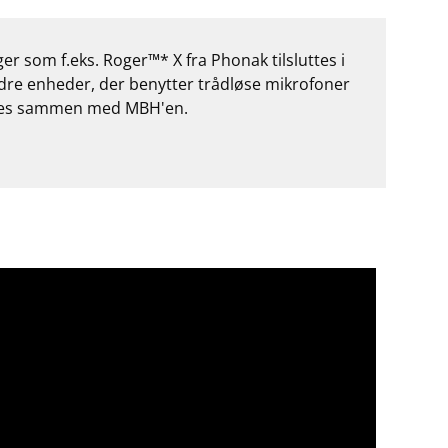
er som f.eks. Roger™* X fra Phonak tilsluttes i
ndre enheder, der benytter trådløse mikrofoner
ruges sammen med MBH'en.