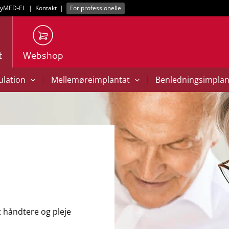
yMED‑EL
|
Kontakt
|
For professionelle
t
Webshop
|
|
mulation
Mellemøreimplantat
Benledningsimpla
t håndtere og pleje