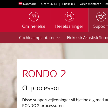
Danmark
Om MED-EL
|
Find klinik
|
Vores mentorer
|
m
Om hørelse
Høreløsninger
Suppor
|
Cochleaimplantater
Elektrisk Akustisk Sti
RONDO 2
CI-processor
Disse supportvejledninger vil hjælpe dig med a
RONDO 2-processoren.