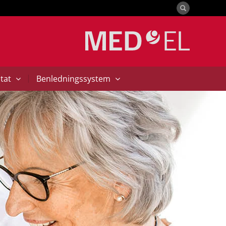
|
ntat
Benledningssystem