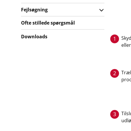
Fejlsøgning
Ofte stillede spørgsmål
Downloads
Skyd
1
elle
Træk
2
proc
Tils
3
udl