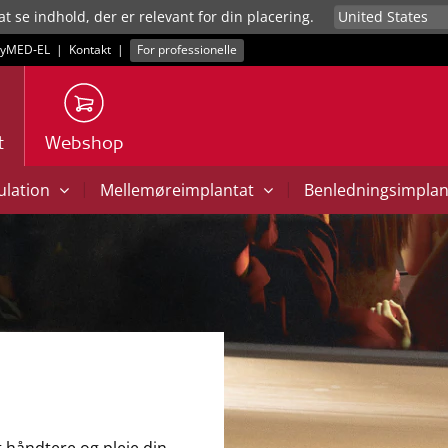
at se indhold, der er relevant for din placering.
yMED‑EL
|
Kontakt
|
For professionelle
t
Webshop
|
|
mulation
Mellemøreimplantat
Benledningsimpla