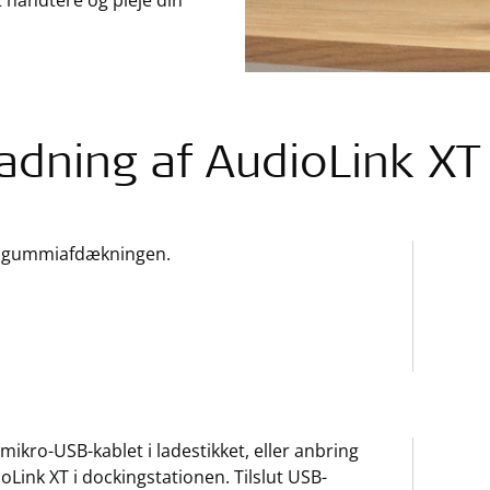
t håndtere og pleje din
adning af AudioLink XT
 gummiafdækningen.
mikro-USB-kablet i ladestikket, eller anbring
oLink XT i dockingstationen. Tilslut USB-