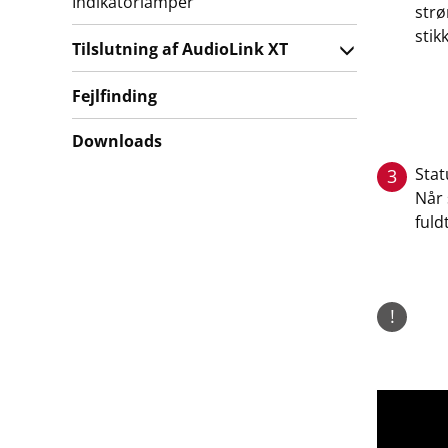
Indikatorlamper
strø
stik
Tilslutning af AudioLink XT
Fejlfinding
Downloads
Stat
3
Når 
fuld
!