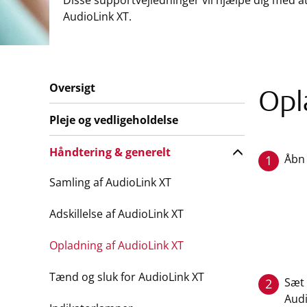
Disse supportvejledninger vil hjælpe dig med a
AudioLink XT.
Oversigt
Opl
Pleje og vedligeholdelse
Håndtering & generelt
Åbn
1
Samling af AudioLink XT
Adskillelse af AudioLink XT
Opladning af AudioLink XT
Tænd og sluk for AudioLink XT
Sæt 
2
Audi