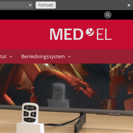
Fortsæt
✕
|
ntat
Benledningssystem