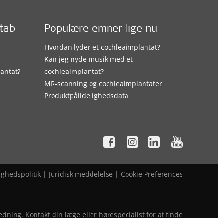
etab
Populære emner lige nu
Hvordan lyder et cochleaimplantat?
Kan jeg nyde musik med et
lantat?
cochleaimplantat?
MR-scanning og cochleaimplantater
Produktpålidelighedsdata
ighedspolitik
|
Juridisk meddelelse
|
Cookie Preferences
ning. Kontakt din læge eller hørespecialist for at finde