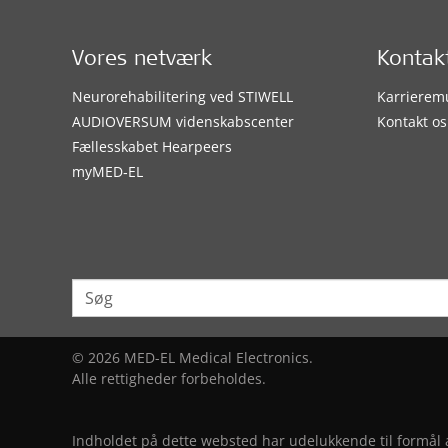
Vores netværk
Kontak
Neurorehabilitering ved STIWELL
Karrierem
AUDIOVERSUM videnskabscenter
Kontakt os
Fællesskabet Hearpeers
myMED‑EL
© 2026 MED-EL Medical Electronics.
Alle rettigheder forbeholdes.
Indholdet på dette websted har udelukkende til formål at