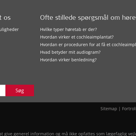
t os
Ofte stillede spørgsmål om hør
uligheder
Hvilke typer høretab er der?
Hvordan virker et cochleaimplantat?
Hvordan er proceduren for at få et cochleaimp
Hvad betyder mit audiogram?
Hvordan virker benledning?
Søg
Sitemap
|
Fortrol
 give generel information og må ikke opfattes som lægefaglig vejled