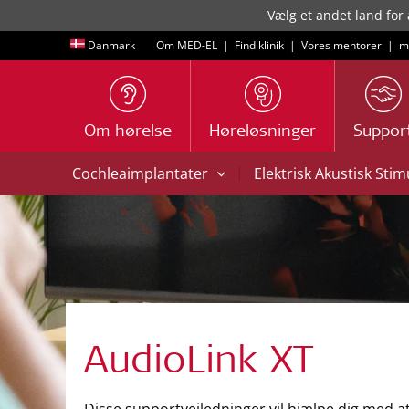
Vælg et andet land for 
Danmark
Om MED-EL
|
Find klinik
|
Vores mentorer
|
m
Om hørelse
Høreløsninger
Suppor
|
Cochleaimplantater
Elektrisk Akustisk Sti
AudioLink XT