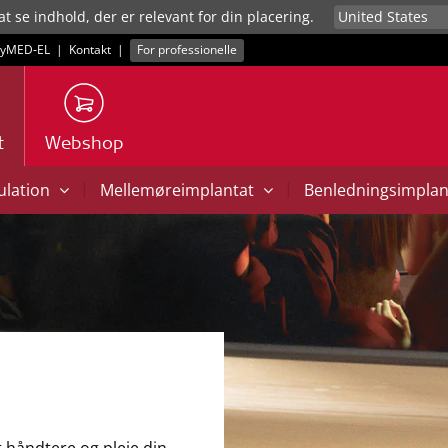
at se indhold, der er relevant for din placering.
yMED‑EL
|
Kontakt
|
For professionelle
t
Webshop
|
|
mulation
Mellemøreimplantat
Benledningsimpla