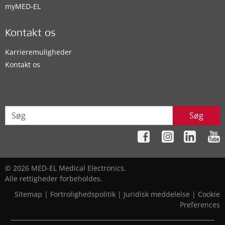
myMED‑EL
Kontakt os
Karrieremuligheder
Kontakt os
Søg
© 2026 MED-EL Medical Electronics.
Alle rettigheder forbeholdes.
Sitemap
|
Fortrolighedspolitik
|
Juridisk meddelelse
|
Cookie
Preferences