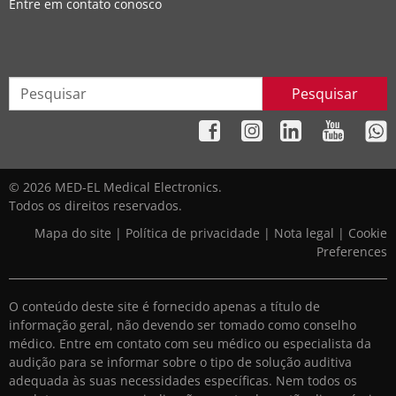
Entre em contato conosco
Pesquisar
© 2026 MED-EL Medical Electronics.
Todos os direitos reservados.
Mapa do site
|
Política de privacidade
|
Nota legal
|
Cookie
Preferences
O conteúdo deste site é fornecido apenas a título de
informação geral, não devendo ser tomado como conselho
médico. Entre em contato com seu médico ou especialista da
audição para se informar sobre o tipo de solução auditiva
adequada às suas necessidades específicas. Nem todos os