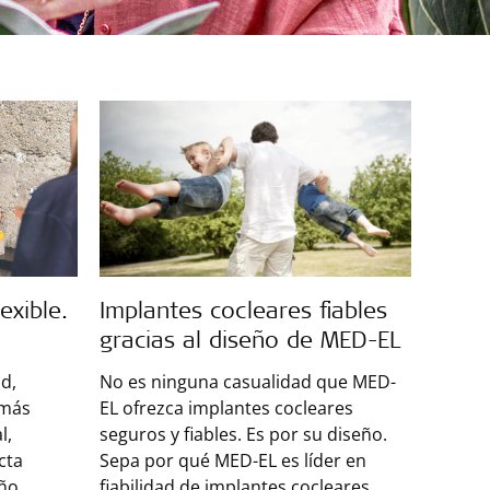
Implantes cocleares fiables
exible.
gracias al diseño de MED-EL
No es ninguna casualidad que MED-
ad,
EL ofrezca implantes cocleares
 más
seguros y fiables. Es por su diseño.
l,
Sepa por qué MED-EL es líder en
cta
fiabilidad de implantes cocleares.
eño