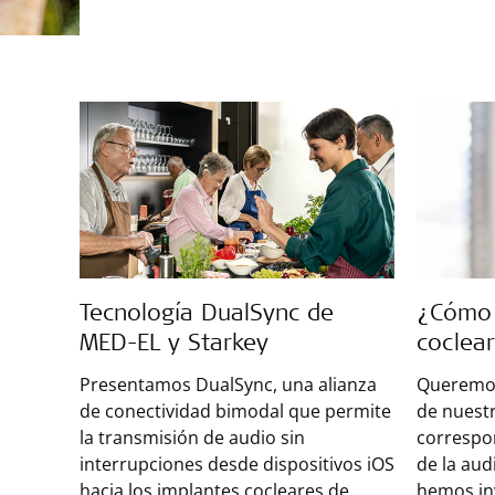
Tecnología DualSync de
¿Cómo 
MED-EL y Starkey
coclear
Presentamos DualSync, una alianza
Queremos
de conectividad bimodal que permite
de nuestr
la transmisión de audio sin
correspon
interrupciones desde dispositivos iOS
de la aud
hacia los implantes cocleares de
hemos in