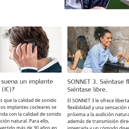
suena un implante
SONNET 3. Siéntase fl
 (IC)?
Siéntase libre.
 que la calidad de sonido
El SONNET 3 le ofrece libert
os implantes cocleares se
flexibilidad y una sensación
da con la calidad de sonido
próxima a la audición natura
ición natural. Para ello,
además de transmisión dire
vertido más de 30 años en
integrada y un cómodo dis