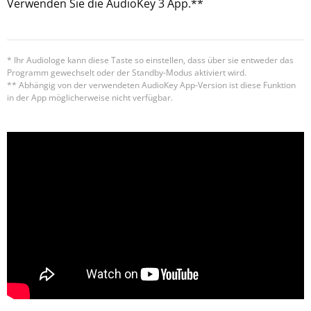
Verwenden Sie die AudioKey 3 App.**
* Ihr Audiologe kann diese Taste so einstellen, dass über sie entweder das
Programm gewechselt oder der Standby-Modus aktiviert wird.
** Abhängig von der verwendeten AudioKey App-Version ist diese Funktion
in der App möglicherweise nicht verfügbar.