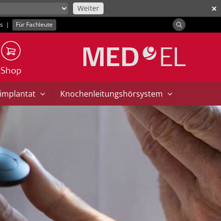
Weiter
✕
ns
|
Für Fachleute
Shop
|
implantat
Knochenleitungshörsystem