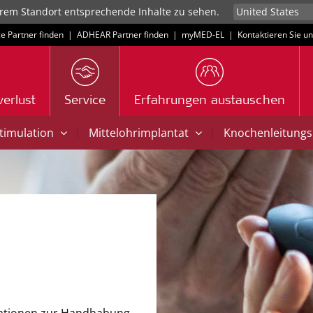
rem Standort entsprechende Inhalte zu sehen.
ce Partner finden
|
ADHEAR Partner finden
|
myMED‑EL
|
Kontaktieren Sie u
erlust
Service
Erfahrungen austauschen
|
|
Stimulation
Mittelohrimplantat
Knochenleitungs