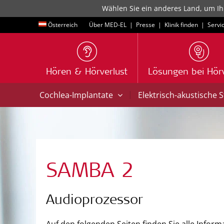
Wählen Sie ein anderes Land, um Ih
Österreich
Über MED-EL
|
Presse
|
Klinik finden
|
Servi
Hören & Hörverlust
Lösungen bei Hörv
|
Cochlea-Implantate
Elektrisch-akustische 
SAMBA 2
Audioprozessor