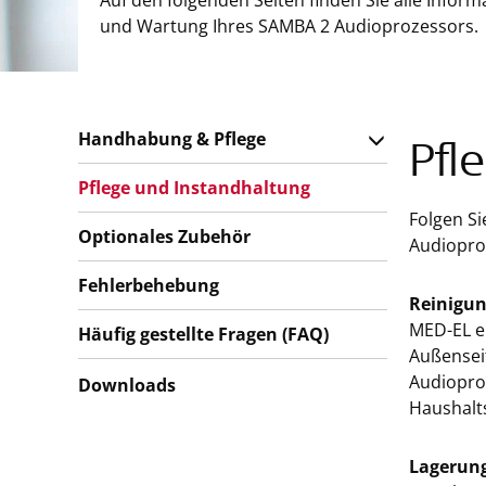
Auf den folgenden Seiten finden Sie alle Info
und Wartung Ihres SAMBA 2 Audioprozessors.
Handhabung & Pflege
Pfl
Pflege und Instandhaltung
Folgen Si
Optionales Zubehör
Audiopro
Fehlerbehebung
Reinigu
MED-EL e
Häufig gestellte Fragen (FAQ)
Außenseit
Audiopro
Downloads
Haushalt
Lagerun