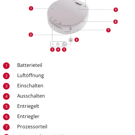
Batterieteil
1
Luftöffnung
2
Einschalten
3
Ausschalten
4
Entriegelt
5
Entriegler
6
Prozessorteil
7