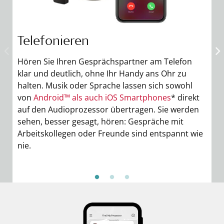
Telefonieren
M
Hören Sie Ihren Gesprächspartner am Telefon
Ge
klar und deutlich, ohne Ihr Handy ans Ohr zu
A
halten. Musik oder Sprache lassen sich sowohl
v
von
Android™ als auch iOS Smartphones
* direkt
j
auf den Audioprozessor übertragen. Sie werden
S
sehen, besser gesagt, hören: Gespräche mit
ei
Arbeitskollegen oder Freunde sind entspannt wie
nie.