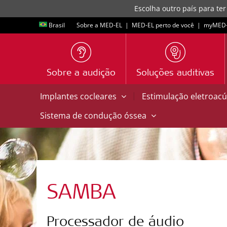
Escolha outro país para ter
Brasil
Sobre a MED-EL
|
MED-EL perto de você
|
myMED‑
Sobre a audição
Soluções auditivas
|
Implantes cocleares
Estimulação eletroacú
Sistema de condução óssea
SAMBA
Processador de áudio