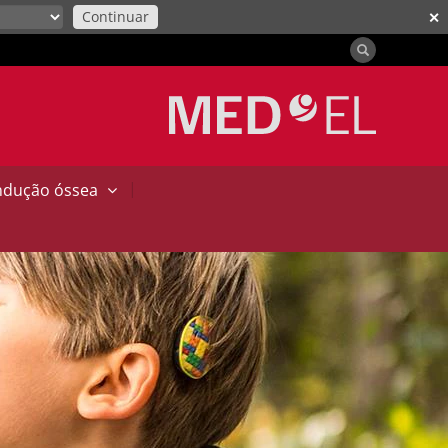
Continuar
✕
|
ndução óssea