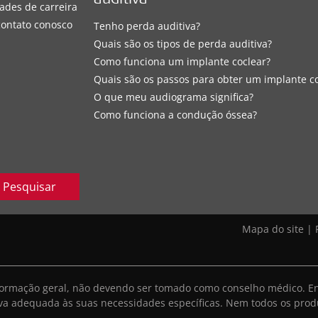
auditiva
ades de carreira
contato conosco
Tenho perda auditiva?
Quais são os tipos de perda auditiva?
Como funciona um implante coclear?
Quais são os passos para obter um implante c
O que meu audiograma significa?
Como funciona a condução óssea?
Pesquisar
Mapa do site
|
informação geral, não devendo ser tomado como conselho médico. E
iva adequada às suas necessidades específicas. Nem todos os prod