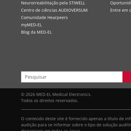
Neurorreabilitação pela STIWELL
Oportunid
Centro de ciências AUDIOVERSUM
Entre em 
Comunidade Hearpeers
myMED‑EL
Blog da MED-EL
© 2026 MED-EL Medical Electronics.
Todos os direitos reservados.
O conteúdo deste site é fornecido apenas a título de 
audição para se informar sobre o tipo de solução audit
disponíveis em todas as áreas.