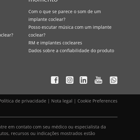
momento
Com o que se parece o som de um
implante coclear?
Posso escutar música com um implante
oclear?
coclear?
RM e implantes cocleares
Dados sobre a confiabilidade do produto
Política de privacidade
|
Nota legal
|
Cookie Preferences
ntre em contato com seu médico ou especialista da
utos, recursos ou indicações mostrados estão