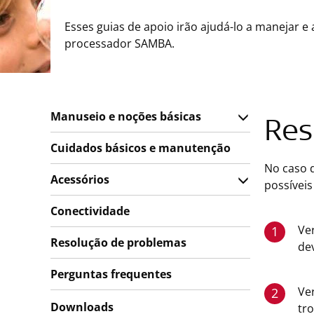
Esses guias de apoio irão ajudá-lo a manejar e 
processador SAMBA.
Manuseio e noções básicas
Res
Cuidados básicos e manutenção
No caso d
Acessórios
possíveis
Conectividade
Ver
1
Resolução de problemas
de
Perguntas frequentes
Ver
2
Downloads
tr