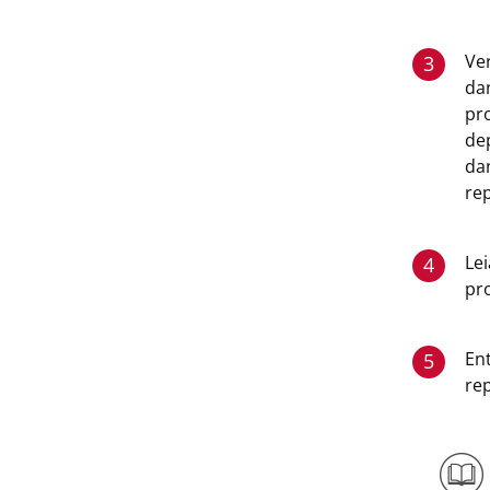
Ver
3
da
pr
de
da
re
Le
4
pr
En
5
re