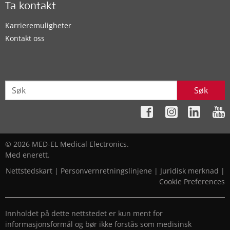
Ta kontakt
Karrieremuligheter
Kontakt oss
Søk
© 2026 MED-EL Medical Electronics.
Med enerett.
Nettstedskart
|
Personvernretningslinjene
|
Juridisk merknad
|
Cookie Preferences
Innholdet på dette nettstedet er kun ment for
informasjonsformål og bør ikke forstås som medisinsk