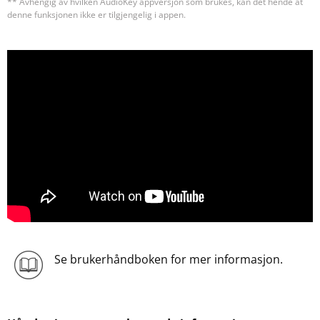
** Avhengig av hvilken AudioKey appversjon som brukes, kan det hende at
denne funksjonen ikke er tilgjengelig i appen.
Se brukerhåndboken for mer informasjon.