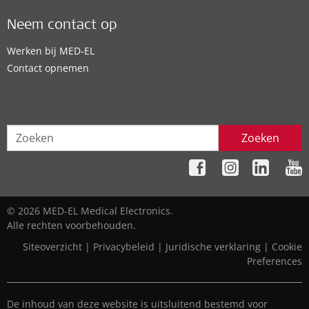
Neem contact op
Werken bij MED-EL
Contact opnemen
Zoeken
© 2026 MED-EL Medical Electronics.
Alle rechten voorbehouden.
Siteoverzicht
|
Privacybeleid
|
Juridische verklaring
|
Cookie
Preferences
De inhoud van deze website is uitsluitend bestemd voor