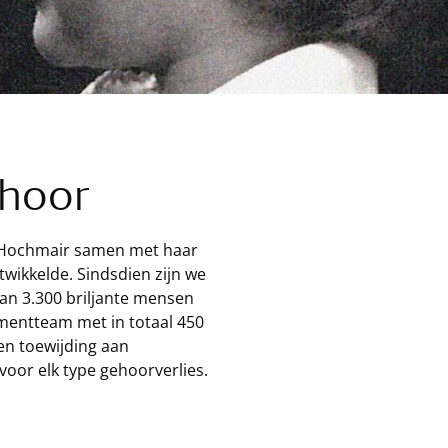
ehoor
g Hochmair samen met haar
wikkelde. Sindsdien zijn we
dan 3.300 briljante mensen
mentteam met in totaal 450
 en toewijding aan
oor elk type gehoorverlies.