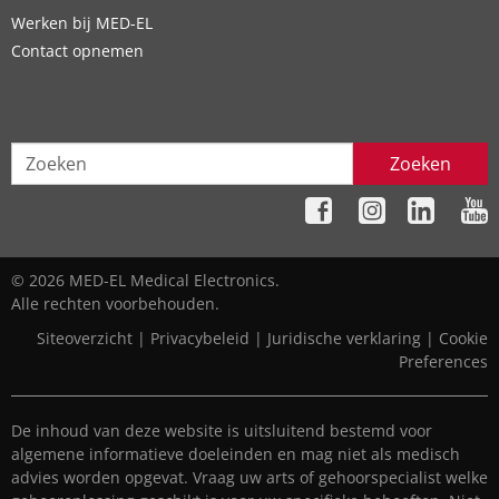
Werken bij MED-EL
Contact opnemen
Zoeken
© 2026 MED-EL Medical Electronics.
Alle rechten voorbehouden.
Siteoverzicht
|
Privacybeleid
|
Juridische verklaring
|
Cookie
Preferences
De inhoud van deze website is uitsluitend bestemd voor
algemene informatieve doeleinden en mag niet als medisch
advies worden opgevat. Vraag uw arts of gehoorspecialist welke