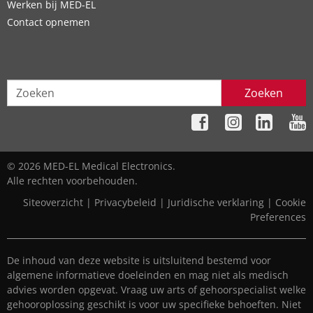
Werken bij MED-EL
Contact opnemen
Zoeken
© 2026 MED-EL Medical Electronics.
Alle rechten voorbehouden.
Siteoverzicht
|
Privacybeleid
|
Juridische verklaring
|
Cookie
Preferences
De inhoud van deze website is uitsluitend bestemd voor
algemene informatieve doeleinden en mag niet als medisch
advies worden opgevat. Vraag uw arts of gehoorspecialist welke
gehooroplossing geschikt is voor uw specifieke behoeften. Niet