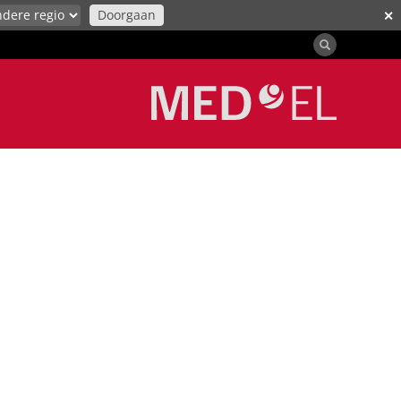
Doorgaan
✕