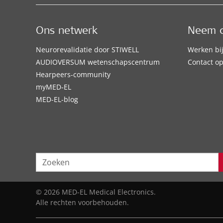
Ons netwerk
Neem c
Neurorevalidatie door STIWELL
Werken bi
AUDIOVERSUM wetenschapscentrum
Contact 
Hearpeers-community
myMED‑EL
MED-EL-blog
© 2026 MED-EL Medical Electronics.
Alle rechten voorbehouden.