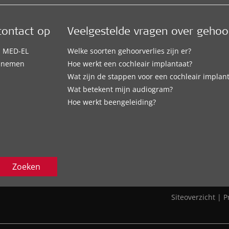
ontact op
Veelgestelde vragen over gehoor
j MED-EL
Welke soorten gehoorverlies zijn er?
opnemen
Hoe werkt een cochleair implantaat?
Wat zijn de stappen voor een cochleair implan
Wat betekent mijn audiogram?
Hoe werkt beengeleiding?
Zoeken
Siteoverzicht
|
P