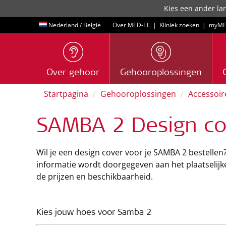
Kies een ander lan
Nederland / België
Over MED-EL
|
Kliniek zoeken
|
myME
Over gehoor
Gehooroplossingen
Startpagina
Gehooroplossingen
Accessoir
SAMBA 2 Design co
Wil je een design cover voor je SAMBA 2 bestellen
informatie wordt doorgegeven aan het plaatselij
de prijzen en beschikbaarheid.
Kies jouw hoes voor Samba 2