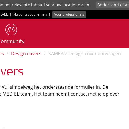
d om relevante inhoud voor uw locatie te zien.
D‑EL
|
Nu contact opnemen
|
Voor professionals
Community
es
Design covers
SAMBA 2 Design cover aanvragen
vers
? Vul simpelweg het onderstaande formulier in. De
ke MED-EL-team. Het team neemt contact met je op over