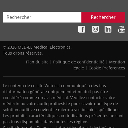
Rechercher
© 2026 MED-EL Medical Electronics.
Tous droits réservés.
Plan du site
|
Politique de confidentialité
|
Mention
légale
|
Cookie Preferences
Le contenu de ce site Web est communiqué à des fins
d'information générale uniquement et ne doit pas être
considéré comme un avis médical. Veuillez contacter votre
médecin ou votre audioprothésiste pour savoir quel type de
solution auditive convient le mieux à vos besoins spécifiques.
Les produits, caractéristiques ou indications présentés ne sont
pas tous disponibles dans toutes les régions.
Ce site Internet « Français - International » est destiné aux