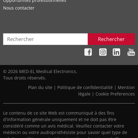
Opportunités professionnelles
Nous contacter
Rechercher
© 2026 MED-EL Medical Electronics.
Tous droits réservés.
Plan du site
|
Politique de confidentialité
|
Mention
légale
|
Cookie Preferences
Le contenu de ce site Web est communiqué à des fins
d'information générale uniquement et ne doit pas être
considéré comme un avis médical. Veuillez contacter votre
médecin ou votre audioprothésiste pour savoir quel type de